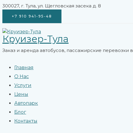
Перейти
300027, г. Тула, ул. Щегловская засека д. 8
к
+7 910 941-95-48
содержимому
Круизер-Тула
Заказ и аренда автобусов, пассажирские перевозки в 
Главная
О Нас
Услуги
Цены
Автопарк
Блог
Контакты